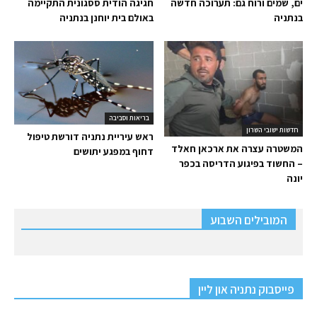
ים, שמים ורוח גם: תערוכה חדשה
חגיגה הודית ססגונית התקיימה
בנתניה
באולם בית יוחנן בנתניה
בריאות וסביבה
חדשות ישובי השרון
ראש עיריית נתניה דורשת טיפול
המשטרה עצרה את ארכאן חאלד
דחוף במפגע יתושים
– החשוד בפיגוע הדריסה בכפר
יונה
המובילים השבוע
פייסבוק נתניה און ליין