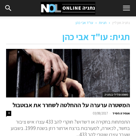
נתניה און ליין
תגיות
עו"ד אבי כהן
תגית: עו"ד אבי כהן
משפט ופלילי בנתניה
המשטרה ערערה על ההחלטה לשחרר את אבוטבול
-
אופירה חסיד
03/08/2017
0
התפתחות בחקירה או דשדוש? חוקרי להב 433 עצרו איש ציבור
בחשד, לכאורה, למעורבות ברצח ארתור רוזן בשנת 1999. בשבוע
שעבר עצרו שוטרי להב 433...