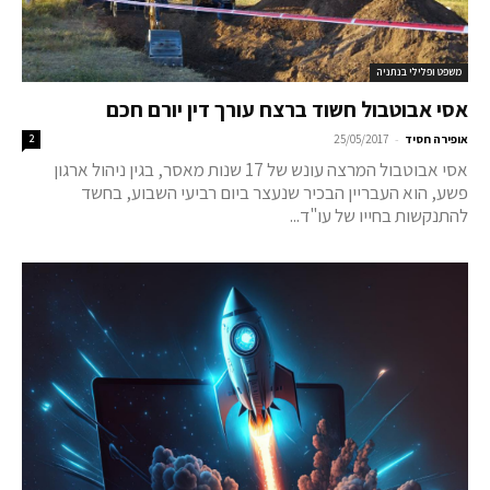
משפט ופלילי בנתניה
אסי אבוטבול חשוד ברצח עורך דין יורם חכם
-
אופירה חסיד
25/05/2017
2
אסי אבוטבול המרצה עונש של 17 שנות מאסר, בגין ניהול ארגון
פשע, הוא העבריין הבכיר שנעצר ביום רביעי השבוע, בחשד
להתנקשות בחייו של עו"ד...