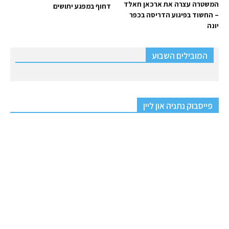
המשטרה עצרה את ארכאן חאלד
דחוף במפגע יתושים
– החשוד בפיגוע הדריסה בכפר
יונה
המובילים השבוע
פייסבוק נתניה און ליין