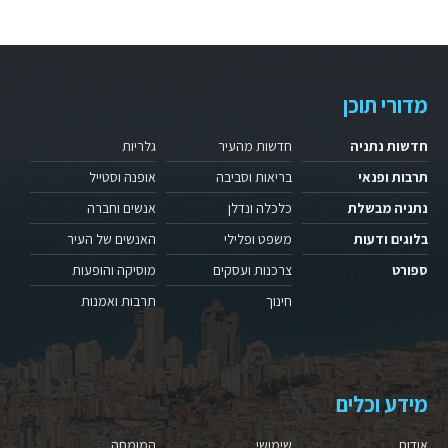
מדורי תוכן
חדשות נתניה
חדשות מהעיר
גלריות
תרבות ופנאי
בריאות וסביבה
אופנה וסטייל
נתניה מבשלת
כלכלה ונדלן
אנשים וחברה
בלוגים ודעות
משפט ופלילי
האנשים של העיר
ספורט
צרכנות ועסקים
מוסיקה והופעות
חינוך
תרבות ואמנות
מידע וכלים
אודות
שימושי
המומחה