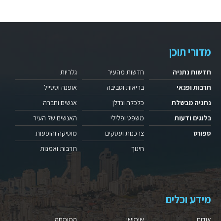
מדורי תוכן
חדשות נתניה
חדשות מהעיר
גלריות
תרבות ופנאי
בריאות וסביבה
אופנה וסטייל
נתניה מבשלת
כלכלה ונדלן
אנשים וחברה
בלוגים ודעות
משפט ופלילי
האנשים של העיר
ספורט
צרכנות ועסקים
מוסיקה והופעות
חינוך
תרבות ואמנות
מידע וכלים
אודות
שימושי
המומחה