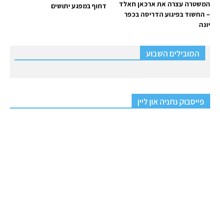
המשטרה עצרה את ארכאן חאלד
דחוף במפגע יתושים
– החשוד בפיגוע הדריסה בכפר
יונה
המובילים השבוע
פייסבוק נתניה און ליין