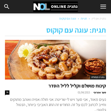
נתניה און ליין
תגיות
עוגה עם קוקוס
תגית: עוגה עם קוקוס
נתניה מבשלת
קינוח מושלם וקליל לליל הסדר
-
סער אהרוני
01/04/2015
36
נעים מאוד, אני סער ויש לי שריטה: אני חולה אפיה ואוהב מתוקים
וחייב לכתוב לכם על זה. החודש זה החג האביבי ביותר, הנטול
גלוטני...