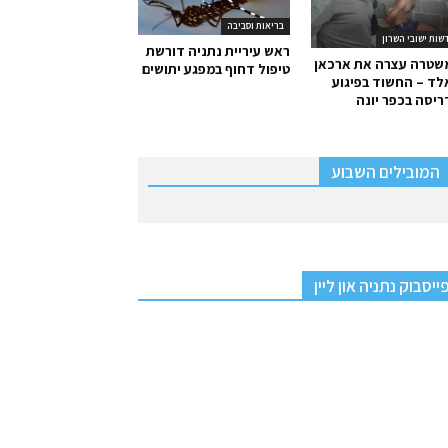
בריאות וסביבה
שות ישובי השרון
ראש עיריית נתניה דורשת
שטרה עצרה את ארכאן
טיפול דחוף במפגע יתושים
ד – החשוד בפיגוע
יסה בכפר יונה
המובילים השבוע
ייסבוק נתניה און ליין