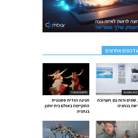
דכונים אחרונים
בות ואמנות
חדשות מהעיר
 שמים ורוח גם: תערוכה
חגיגה הודית ססגונית
שה בנתניה
התקיימה באולם בית יוחנן
בנתניה