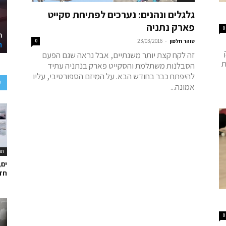
גלגלים ונהנים: נערכים לפתיחת סקייט
פארק נתניה
0
-
טוהר חלפון
23/03/2016
0
לק
זה לקח קצת יותר משנתיים, אבל נראה שגם הפעם
ת
הסבלנות משתלמת והסקייט פארק בנתניה עתיד
להיפתח כבר בחודש הבא. על המיזם הספורטיבי, עליו
ע
אמונה...
תר
ים,
חד
0