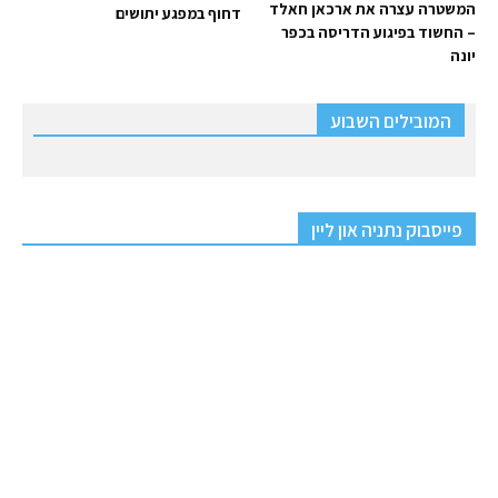
המשטרה עצרה את ארכאן חאלד
דחוף במפגע יתושים
– החשוד בפיגוע הדריסה בכפר
יונה
המובילים השבוע
פייסבוק נתניה און ליין