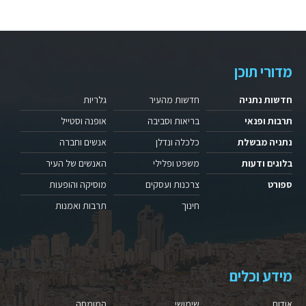
מדורי תוכן
חדשות נתניה
חדשות מהעיר
גלריות
תרבות ופנאי
בריאות וסביבה
אופנה וסטייל
נתניה מבשלת
כלכלה ונדלן
אנשים וחברה
בלוגים ודעות
משפט ופלילי
האנשים של העיר
ספורט
צרכנות ועסקים
מוסיקה והופעות
חינוך
תרבות ואמנות
מידע וכלים
אודות
שימושי
המומחה