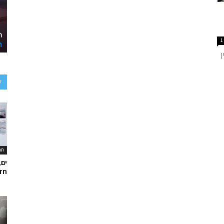
1
ע
תר
ים,
חד