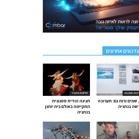
דכונים אחרונים
בות ואמנות
חדשות מהעיר
 שמים ורוח גם: תערוכה
חגיגה הודית ססגונית
שה בנתניה
התקיימה באולם בית יוחנן
בנתניה