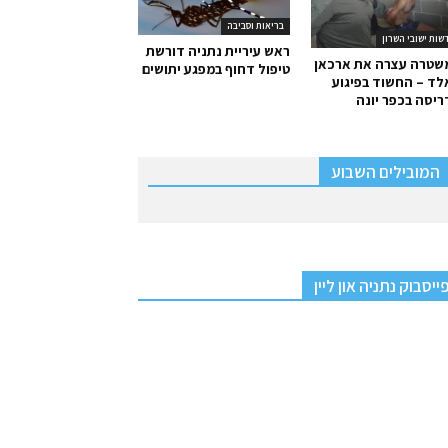
בריאות וסביבה
שות ישובי השרון
ראש עיריית נתניה דורשת
שטרה עצרה את ארכאן
טיפול דחוף במפגע יתושים
ד – החשוד בפיגוע
יסה בכפר יונה
המובילים השבוע
ייסבוק נתניה און ליין