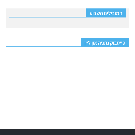
המובילים השבוע
פייסבוק נתניה און ליין