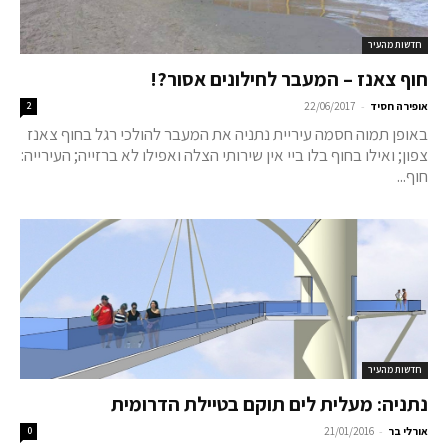
חדשות מהעיר
חוף צאנז – המעבר לחילונים אסור?!
-
אופירה חסיד
22/06/2017
2
באופן תמוה חסמה עיריית נתניה את המעבר להולכי רגל בחוף צאנז
צפון; ואילו בחוף בלו ביי אין שירותי הצלה ואפילו לא ברזייה; העירייה:
חוף...
חדשות מהעיר
נתניה: מעלית לים תוקם בטיילת הדרומית
-
אורלי בר
21/01/2016
0