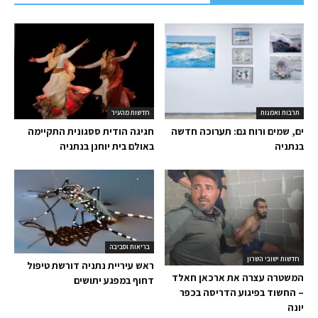
תרבות ואמנות
חדשות מהעיר
ים, שמים ורוח גם: תערוכה חדשה
חגיגה הודית ססגונית התקיימה
בנתניה
באולם בית יוחנן בנתניה
בריאות וסביבה
חדשות ישובי השרון
ראש עיריית נתניה דורשת טיפול
המשטרה עצרה את ארכאן חאלד
דחוף במפגע יתושים
– החשוד בפיגוע הדריסה בכפר
יונה