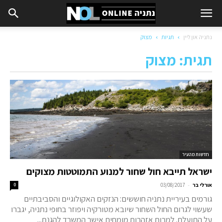
נתניה און ליין
תגיות
מצוק
תגית: מצוק
חדשות מהעיר
ישראל תייבא חול שחור למנוע התמוטטות מצוקים
-
אורלי בר
03/08/2017
0
גורמים בעיריית נתניה חוששים: הנזקים האקולוגיים והסביבתיים
שעשוי לגרום החול השחור שיובא מטורקיה ויפוזר בחופי נתניה, יגברו
על התועלת. למרות אזהרות מומחים אישר המשרד להגנת...