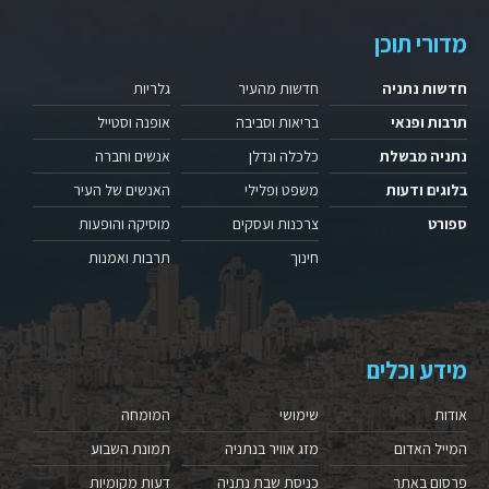
מדורי תוכן
חדשות נתניה
חדשות מהעיר
גלריות
תרבות ופנאי
בריאות וסביבה
אופנה וסטייל
נתניה מבשלת
כלכלה ונדלן
אנשים וחברה
בלוגים ודעות
משפט ופלילי
האנשים של העיר
ספורט
צרכנות ועסקים
מוסיקה והופעות
חינוך
תרבות ואמנות
מידע וכלים
אודות
שימושי
המומחה
המייל האדום
מזג אוויר בנתניה
תמונת השבוע
פרסום באתר
כניסת שבת נתניה
דעות מקומיות