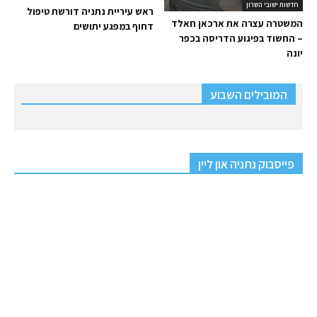
חדשות ישובי השרון
ראש עיריית נתניה דורשת טיפול
המשטרה עצרה את ארכאן חאלד
דחוף במפגע יתושים
– החשוד בפיגוע הדריסה בכפר
יונה
המובילים השבוע
פייסבוק נתניה און ליין