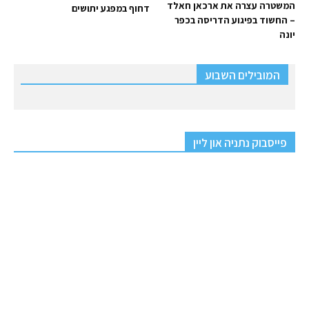
המשטרה עצרה את ארכאן חאלד
דחוף במפגע יתושים
– החשוד בפיגוע הדריסה בכפר
יונה
המובילים השבוע
פייסבוק נתניה און ליין