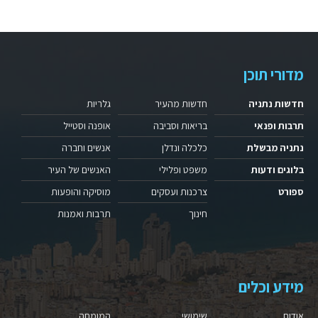
מדורי תוכן
חדשות נתניה
חדשות מהעיר
גלריות
תרבות ופנאי
בריאות וסביבה
אופנה וסטייל
נתניה מבשלת
כלכלה ונדלן
אנשים וחברה
בלוגים ודעות
משפט ופלילי
האנשים של העיר
ספורט
צרכנות ועסקים
מוסיקה והופעות
חינוך
תרבות ואמנות
מידע וכלים
אודות
שימושי
המומחה