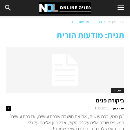
נתניה און ליין
תגיות
מודעות הורית
תגית: מודעות הורית
המומחה
ביקורת פנים
-
שרון כהן
11/01/2015
2
"כן ממי, ככה עושים, אם את חושבת שככה עושים, אז ככה עושים".
המשפט שודר אליה על גלי הקול, אבל כוון אליהם על גלי
דיר-באלק-לדבר-ככה-לבת-שלי-שמעת!...