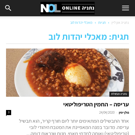
נתניה און ליין
תגיות
מאכלי יהדות לוב
תגית: מאכלי יהדות לוב
נתניה מבשלת
עריסה – החמין הטריפוליטאי
-
גולן ימין
24/04/2020
3
אחד התבשילים המתאימים יותר ליום חורף קריר, הוא תבשיל
עריסה. מדובר במנה המאפיינת את המטבח היהודי לובי
(טריפוליטאי) ואותה למדתי מאמי. מנות שנראות דומה,...