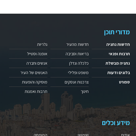
מדורי תוכן
חדשות נתניה
חדשות מהעיר
גלריות
תרבות ופנאי
בריאות וסביבה
אופנה וסטייל
נתניה מבשלת
כלכלה ונדלן
אנשים וחברה
בלוגים ודעות
משפט ופלילי
האנשים של העיר
ספורט
צרכנות ועסקים
מוסיקה והופעות
חינוך
תרבות ואמנות
מידע וכלים
אודות
שימושי
המומחה