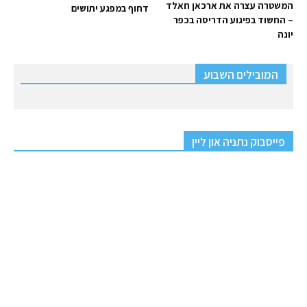
המשטרה עצרה את ארכאן חאלד
דחוף במפגע יתושים
– החשוד בפיגוע הדריסה בכפר
יונה
המובילים השבוע
פייסבוק נתניה און ליין