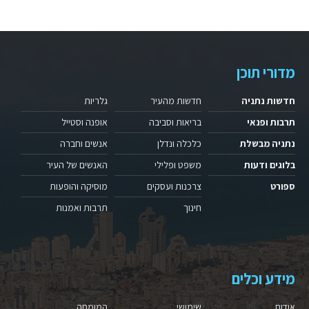
מדורי תוכן
חדשות נתניה
חדשות מהעיר
גלריות
תרבות ופנאי
בריאות וסביבה
אופנה וסטייל
נתניה מבשלת
כלכלה ונדלן
אנשים וחברה
בלוגים ודעות
משפט ופלילי
האנשים של העיר
ספורט
צרכנות ועסקים
מוסיקה והופעות
חינוך
תרבות ואמנות
מידע וכלים
אודות
שימושי
המומחה