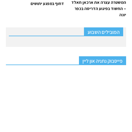
המשטרה עצרה את ארכאן חאלד
דחוף במפגע יתושים
– החשוד בפיגוע הדריסה בכפר
יונה
המובילים השבוע
פייסבוק נתניה און ליין