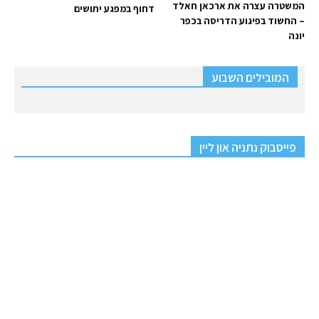
המשטרה עצרה את ארכאן חאלד
דחוף במפגע יתושים
– החשוד בפיגוע הדריסה בכפר
יונה
המובילים השבוע
פייסבוק נתניה און ליין