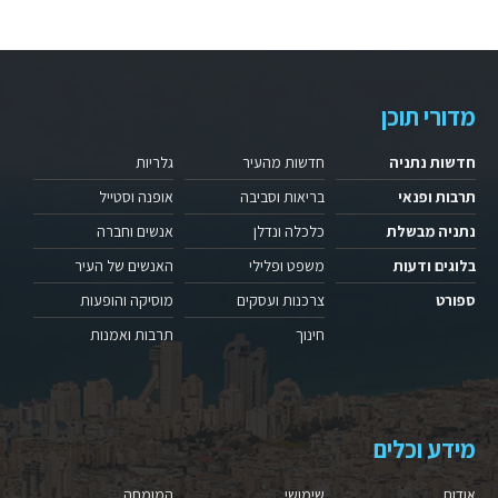
מדורי תוכן
חדשות נתניה
חדשות מהעיר
גלריות
תרבות ופנאי
בריאות וסביבה
אופנה וסטייל
נתניה מבשלת
כלכלה ונדלן
אנשים וחברה
בלוגים ודעות
משפט ופלילי
האנשים של העיר
ספורט
צרכנות ועסקים
מוסיקה והופעות
חינוך
תרבות ואמנות
מידע וכלים
אודות
שימושי
המומחה