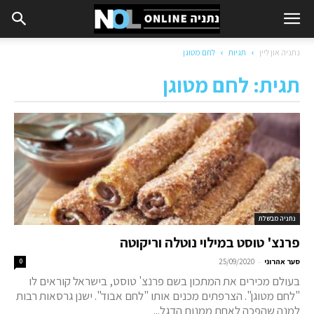
נתניה און ליין
תגיות
לחם מטוגן
תגית: לחם מטוגן
נתניה מבשלת
פרנצ' טוסט במילוי נוטלה וריקוטה
-
סער אהרוני
25/09/2020
0
בעולם מכירים את המתכון בשם פרנצ' טוסט, בישראל קוראים לו
"לחם מטוגן". הצרפתים מכנים אותו "לחם אבוד". ישנן גרסאות רבות
למנה שהפכה לאחת ממנות הדגל...