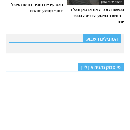
חדשות ישובי השרון
ראש עיריית נתניה דורשת טיפול
המשטרה עצרה את ארכאן חאלד
דחוף במפגע יתושים
– החשוד בפיגוע הדריסה בכפר
יונה
המובילים השבוע
פייסבוק נתניה און ליין