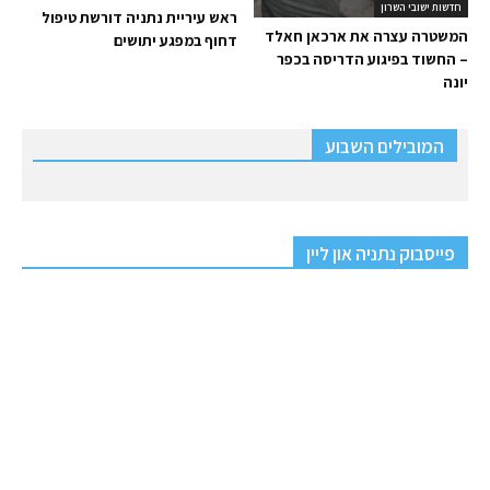
חדשות ישובי השרון
ראש עיריית נתניה דורשת טיפול
המשטרה עצרה את ארכאן חאלד
דחוף במפגע יתושים
– החשוד בפיגוע הדריסה בכפר
יונה
המובילים השבוע
פייסבוק נתניה און ליין