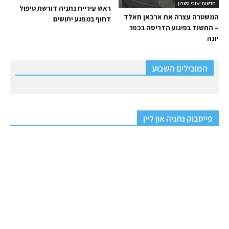
חדשות ישובי השרון
ראש עיריית נתניה דורשת טיפול
המשטרה עצרה את ארכאן חאלד
דחוף במפגע יתושים
– החשוד בפיגוע הדריסה בכפר
יונה
המובילים השבוע
פייסבוק נתניה און ליין