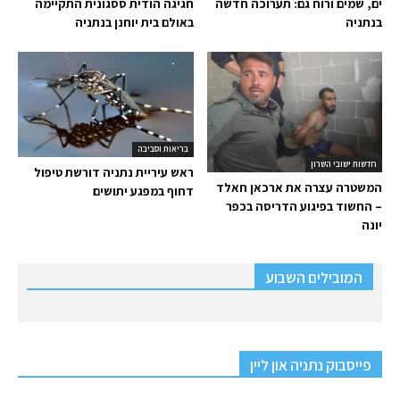
ים, שמים ורוח גם: תערוכה חדשה
חגיגה הודית ססגונית התקיימה
בנתניה
באולם בית יוחנן בנתניה
בריאות וסביבה
חדשות ישובי השרון
ראש עיריית נתניה דורשת טיפול
המשטרה עצרה את ארכאן חאלד
דחוף במפגע יתושים
– החשוד בפיגוע הדריסה בכפר
יונה
המובילים השבוע
פייסבוק נתניה און ליין