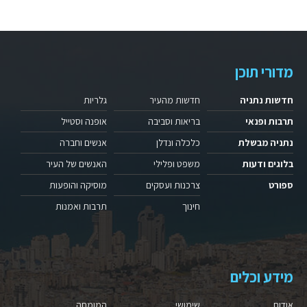
מדורי תוכן
חדשות נתניה
חדשות מהעיר
גלריות
תרבות ופנאי
בריאות וסביבה
אופנה וסטייל
נתניה מבשלת
כלכלה ונדלן
אנשים וחברה
בלוגים ודעות
משפט ופלילי
האנשים של העיר
ספורט
צרכנות ועסקים
מוסיקה והופעות
חינוך
תרבות ואמנות
מידע וכלים
אודות
שימושי
המומחה