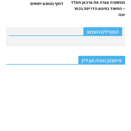
המשטרה עצרה את ארכאן חאלד
דחוף במפגע יתושים
– החשוד בפיגוע הדריסה בכפר
יונה
המובילים השבוע
פייסבוק נתניה און ליין