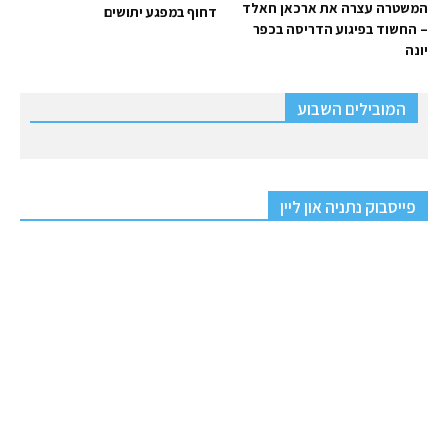
המשטרה עצרה את ארכאן חאלד
דחוף במפגע יתושים
– החשוד בפיגוע הדריסה בכפר
יונה
המובילים השבוע
פייסבוק נתניה און ליין