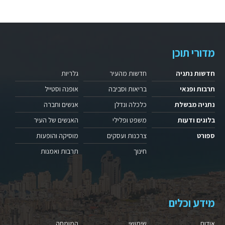
מדורי תוכן
חדשות נתניה
חדשות מהעיר
גלריות
תרבות ופנאי
בריאות וסביבה
אופנה וסטייל
נתניה מבשלת
כלכלה ונדלן
אנשים וחברה
בלוגים ודעות
משפט ופלילי
האנשים של העיר
ספורט
צרכנות ועסקים
מוסיקה והופעות
חינוך
תרבות ואמנות
מידע וכלים
אודות
שימושי
המומחה