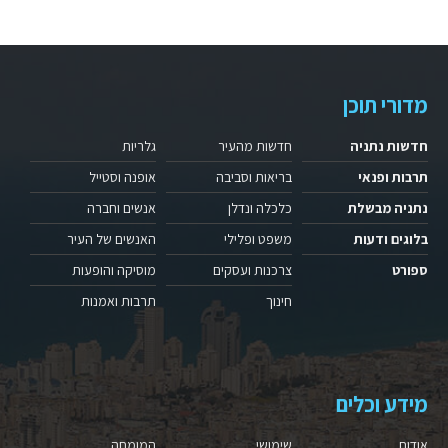
מדורי תוכן
חדשות נתניה
חדשות מהעיר
גלריות
תרבות ופנאי
בריאות וסביבה
אופנה וסטייל
נתניה מבשלת
כלכלה ונדלן
אנשים וחברה
בלוגים ודעות
משפט ופלילי
האנשים של העיר
ספורט
צרכנות ועסקים
מוסיקה והופעות
חינוך
תרבות ואמנות
מידע וכלים
אודות
שימושי
המומחה