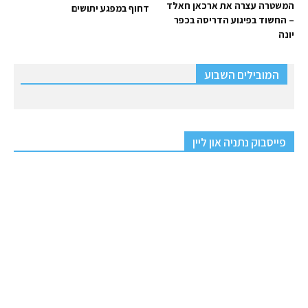
המשטרה עצרה את ארכאן חאלד
דחוף במפגע יתושים
– החשוד בפיגוע הדריסה בכפר
יונה
המובילים השבוע
פייסבוק נתניה און ליין