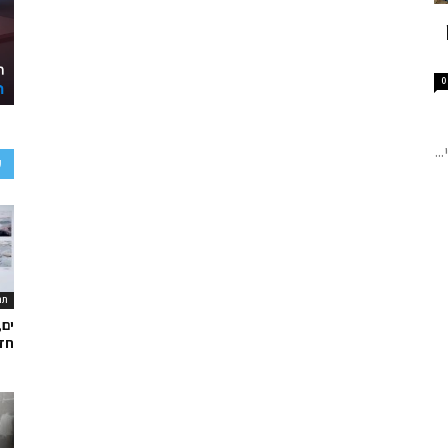
0
..
ע
תר
ים,
חד