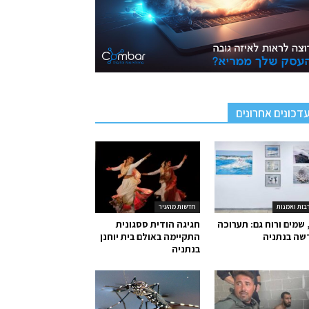
דכונים אחרונים
בות ואמנות
חדשות מהעיר
 שמים ורוח גם: תערוכה
חגיגה הודית ססגונית
שה בנתניה
התקיימה באולם בית יוחנן
בנתניה