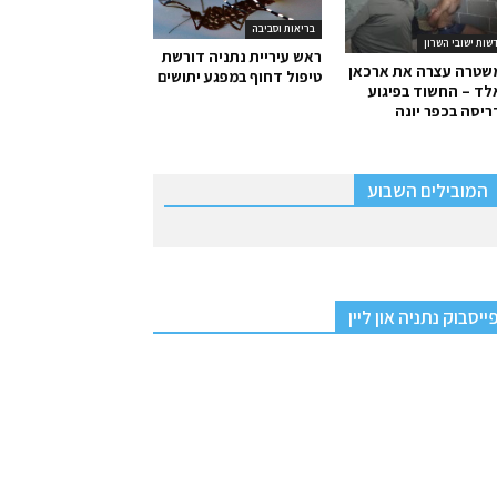
בריאות וסביבה
שות ישובי השרון
ראש עיריית נתניה דורשת
שטרה עצרה את ארכאן
טיפול דחוף במפגע יתושים
ד – החשוד בפיגוע
יסה בכפר יונה
המובילים השבוע
ייסבוק נתניה און ליין