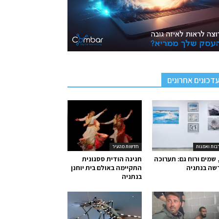
דכונים אחרונים
בות ואמנות
חדשות מהעיר
 שמים ורוח גם: תערוכה
חגיגה הודית ססגונית
שה בנתניה
התקיימה באולם בית יוחנן
בנתניה