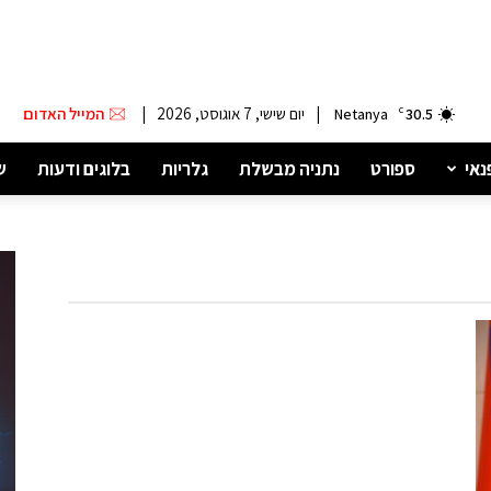
|
יום שישי, 7 אוגוסט, 2026
|
המייל האדום
Netanya
C
30.5
נאי
ספורט
נתניה מבשלת
גלריות
בלוגים ודעות
ש