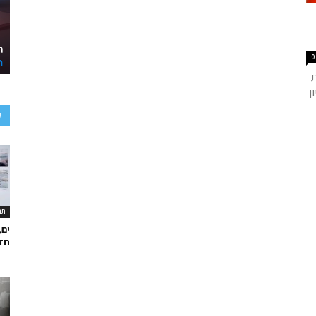
0
ן
ע
תר
ים,
חד