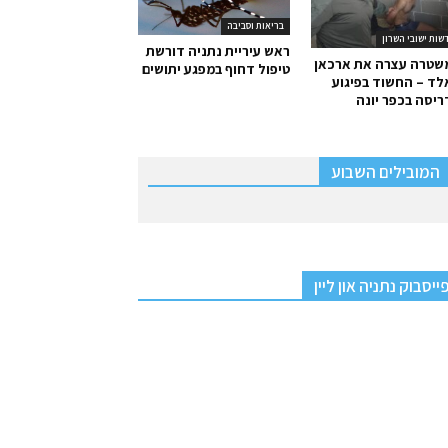
בריאות וסביבה
שות ישובי השרון
ראש עיריית נתניה דורשת
שטרה עצרה את ארכאן
טיפול דחוף במפגע יתושים
ד – החשוד בפיגוע
יסה בכפר יונה
המובילים השבוע
ייסבוק נתניה און ליין