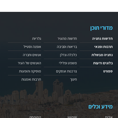
מדורי תוכן
חדשות נתניה
חדשות מהעיר
גלריות
תרבות ופנאי
בריאות וסביבה
אופנה וסטייל
נתניה מבשלת
כלכלה ונדלן
אנשים וחברה
בלוגים ודעות
משפט ופלילי
האנשים של העיר
ספורט
צרכנות ועסקים
מוסיקה והופעות
חינוך
תרבות ואמנות
מידע וכלים
אודות
שימושי
המומחה