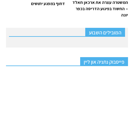
המשטרה עצרה את ארכאן חאלד
דחוף במפגע יתושים
– החשוד בפיגוע הדריסה בכפר
יונה
המובילים השבוע
פייסבוק נתניה און ליין