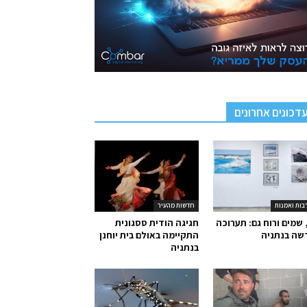
דכונים אחרונים
בות ואמנות
חדשות מהעיר
 שמים ורוח גם: תערוכה
חגיגה הודית ססגונית
שה בנתניה
התקיימה באולם בית יוחנן
בנתניה