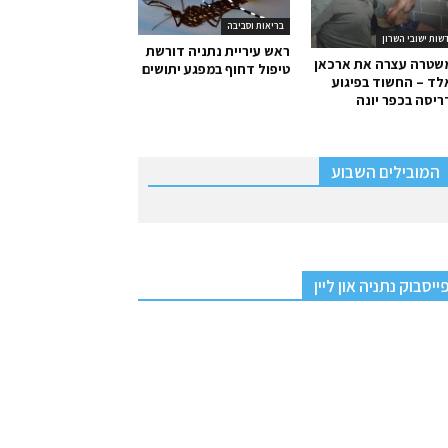
בריאות וסביבה
שות ישובי השרון
ראש עיריית נתניה דורשת
שטרה עצרה את ארכאן
טיפול דחוף במפגע יתושים
ד – החשוד בפיגוע
יסה בכפר יונה
המובילים השבוע
ייסבוק נתניה און ליין