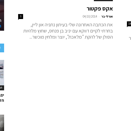
אקס פקטור
-
אורלי בר
04/10/2014
1
את הכתבה האחרונה שלי בעיתון נתניה און ליין,
1
בחרתי לקיים דווקא עם יניב בן פנחס, שחוץ מלהיות
הסולן של להקת "מלאכת", יוצר ומלחין מוכשר...
ר
ע
תר
ים,
חד