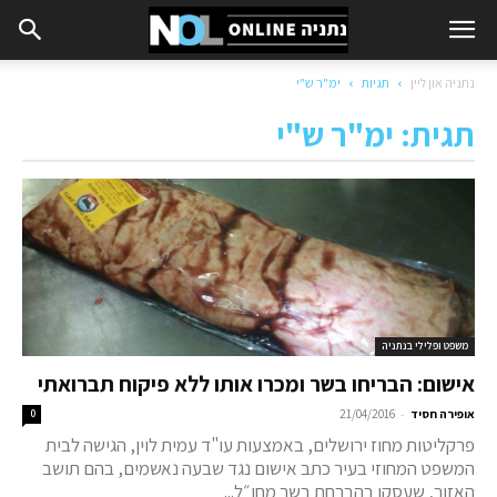
נתניה און ליין
תגיות
ימ"ר ש"י
תגית: ימ"ר ש"י
משפט ופלילי בנתניה
אישום: הבריחו בשר ומכרו אותו ללא פיקוח תברואתי
-
אופירה חסיד
21/04/2016
0
פרקליטות מחוז ירושלים, באמצעות עו"ד עמית לוין, הגישה לבית
המשפט המחוזי בעיר כתב אישום נגד שבעה נאשמים, בהם תושב
האזור, שעסקו בהברחת בשר מחו״ל...