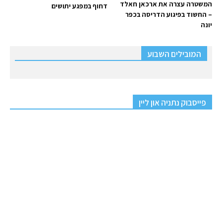
המשטרה עצרה את ארכאן חאלד
דחוף במפגע יתושים
– החשוד בפיגוע הדריסה בכפר
יונה
המובילים השבוע
פייסבוק נתניה און ליין