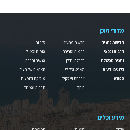
מדורי תוכן
חדשות נתניה
חדשות מהעיר
גלריות
תרבות ופנאי
בריאות וסביבה
אופנה וסטייל
נתניה מבשלת
כלכלה ונדלן
אנשים וחברה
בלוגים ודעות
משפט ופלילי
האנשים של העיר
ספורט
צרכנות ועסקים
מוסיקה והופעות
חינוך
תרבות ואמנות
מידע וכלים
אודות
שימושי
המומחה