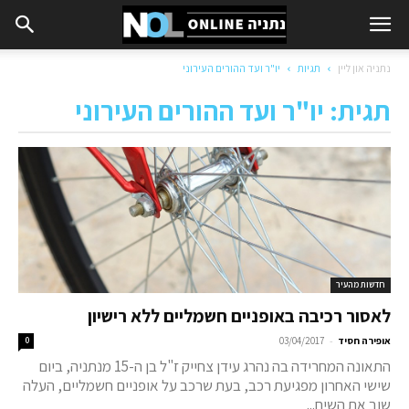
נתניה און ליין
תגיות
יו"ר ועד ההורים העירוני
תגית: יו"ר ועד ההורים העירוני
חדשות מהעיר
לאסור רכיבה באופניים חשמליים ללא רישיון
-
אופירה חסיד
03/04/2017
0
התאונה המחרידה בה נהרג עידן צחייק ז"ל בן ה-15 מנתניה, ביום
שישי האחרון מפגיעת רכב, בעת שרכב על אופניים חשמליים, העלה
שוב את השיח...