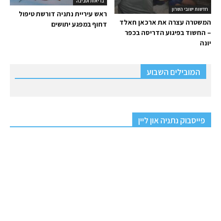
בריאות וסביבה
חדשות ישובי השרון
ראש עיריית נתניה דורשת טיפול
המשטרה עצרה את ארכאן חאלד
דחוף במפגע יתושים
– החשוד בפיגוע הדריסה בכפר
יונה
המובילים השבוע
פייסבוק נתניה און ליין