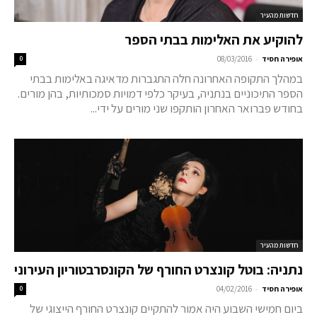
חדשות מהעיר
להוקיע את האלימות בבתי הספר
-
אופירה חסיד
08/03/2016
0
במהלך התקופה האחרונה חלה התגברות מדאיגה באלימות בבתי
הספר התיכוניים בנתניה, בעיקר כלפי דמויות סמכותיות, בהן מורים.
בחודש פברואר האחרון הותקפו שני מורים על ידי...
חדשות מהעיר
נתניה: בוטל קונצרט החורף של הקונסרבטוריון העירוני
-
אופירה חסיד
04/02/2016
0
ביום חמישי השבוע היה אמור להתקיים קונצרט החורף הייצוגי של