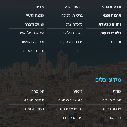
חדשות נתניה
חדשות מהעיר
גלריות
תרבות ופנאי
בריאות וסביבה
אופנה וסטייל
נתניה מבשלת
כלכלה ונדלן
אנשים וחברה
בלוגים ודעות
משפט ופלילי
האנשים של העיר
ספורט
צרכנות ועסקים
מוסיקה והופעות
חינוך
תרבות ואמנות
מידע וכלים
אודות
שימושי
המומחה
המייל האדום
מזג אוויר בנתניה
תמונת השבוע
פרסום באתר
כניסת שבת נתניה
דעות מקומיות
צור קשר
בית מרקחת תורן