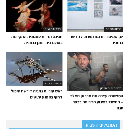
תרבות ואמנות
חדשות מהעיר
ים, שמים ורוח גם: תערוכה חדשה
חגיגה הודית ססגונית התקיימה
בנתניה
באולם בית יוחנן בנתניה
בריאות וסביבה
חדשות ישובי השרון
ראש עיריית נתניה דורשת טיפול
המשטרה עצרה את ארכאן חאלד
דחוף במפגע יתושים
– החשוד בפיגוע הדריסה בכפר
יונה
המובילים השבוע