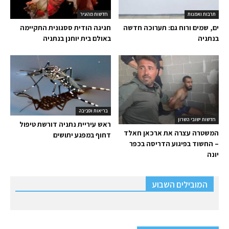
תרבות ואמנות
חדשות מהעיר
ים, שמים ורוח גם: תערוכה חדשה
חגיגה הודית ססגונית התקיימה
בנתניה
באולם בית יוחנן בנתניה
בריאות וסביבה
חדשות ישובי השרון
ראש עיריית נתניה דורשת טיפול
המשטרה עצרה את ארכאן חאלד
דחוף במפגע יתושים
– החשוד בפיגוע הדריסה בכפר
יונה
המובילים השבוע