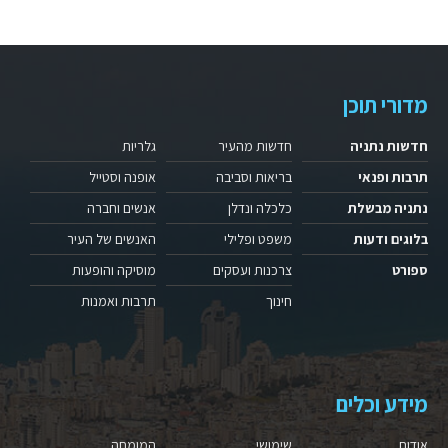
מדורי תוכן
חדשות נתניה
חדשות מהעיר
גלריות
תרבות ופנאי
בריאות וסביבה
אופנה וסטייל
נתניה מבשלת
כלכלה ונדלן
אנשים וחברה
בלוגים ודעות
משפט ופלילי
האנשים של העיר
ספורט
צרכנות ועסקים
מוסיקה והופעות
חינוך
תרבות ואמנות
מידע וכלים
אודות
שימושי
המומחה