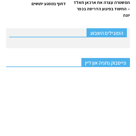
המשטרה עצרה את ארכאן חאלד
דחוף במפגע יתושים
– החשוד בפיגוע הדריסה בכפר
יונה
המובילים השבוע
פייסבוק נתניה און ליין