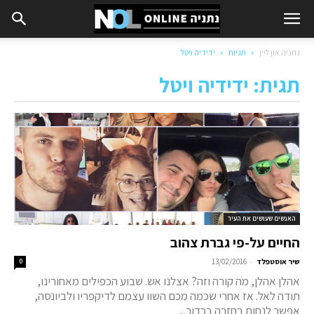
נתניה און ליין
תגיות
ידידיה ויטל
תגית: ידידיה ויטל
האנשים שעושים את העיר
החיים על-פי גברת צהוב
-
שיר אוסטפלד
13/02/2016
0
אהלן אהלן, מה קורה וזה? אצלנו אש. שבוע הכפילים מאחורינו,
תודה לאל. אז אחרי שכמה מכם השוו עצמם לדיקפריו ולביונסה,
אפשר לנחות בחזרה בכדור...