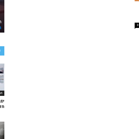
0
ע
תר
ים,
חד