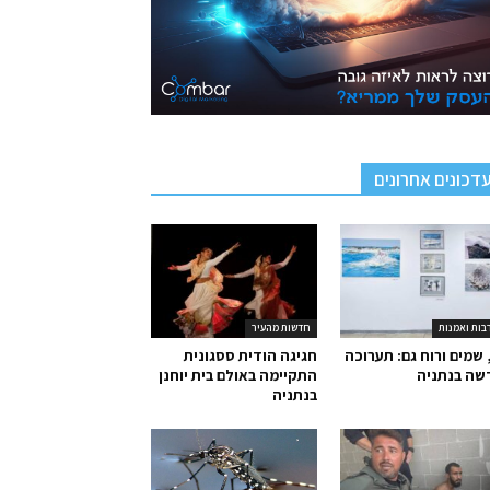
דכונים אחרונים
בות ואמנות
חדשות מהעיר
 שמים ורוח גם: תערוכה
חגיגה הודית ססגונית
שה בנתניה
התקיימה באולם בית יוחנן
בנתניה