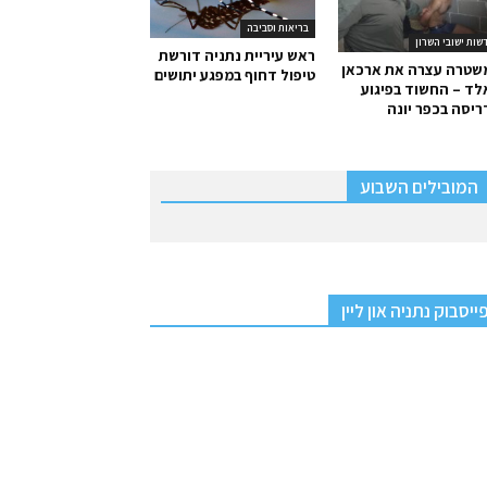
בריאות וסביבה
שות ישובי השרון
ראש עיריית נתניה דורשת
שטרה עצרה את ארכאן
טיפול דחוף במפגע יתושים
ד – החשוד בפיגוע
יסה בכפר יונה
המובילים השבוע
ייסבוק נתניה און ליין