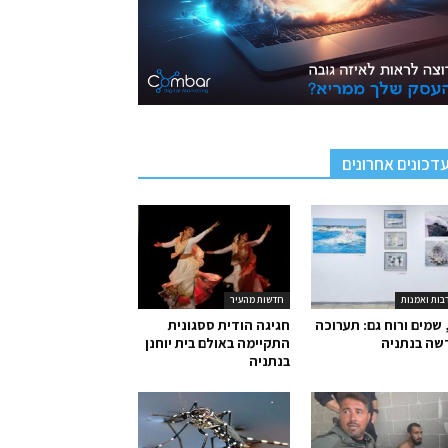
דכונים אחרונים
בות ואמנות
חדשות מהעיר
 שמים ורוח גם: תערוכה
חגיגה הודית ססגונית
שה בנתניה
התקיימה באולם בית יוחנן
בנתניה