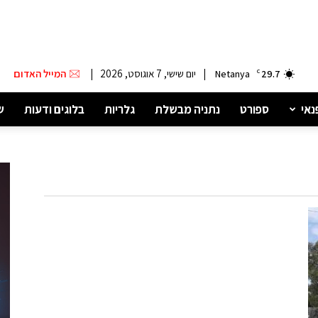
|
יום שישי, 7 אוגוסט, 2026
|
המייל האדום
Netanya
C
29.7
נאי
ספורט
נתניה מבשלת
גלריות
בלוגים ודעות
ש