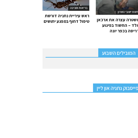
בריאות וסביבה
שות ישובי השרון
ראש עיריית נתניה דורשת
שטרה עצרה את ארכאן
טיפול דחוף במפגע יתושים
ד – החשוד בפיגוע
יסה בכפר יונה
המובילים השבוע
ייסבוק נתניה און ליין