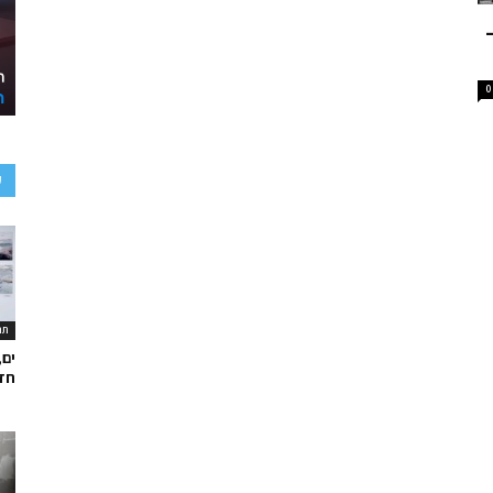
0
ע
תר
ים,
חד