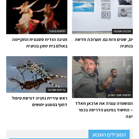
תרבות ואמנות
חדשות מהעיר
ים, שמים ורוח גם: תערוכה חדשה
חגיגה הודית ססגונית התקיימה
בנתניה
באולם בית יוחנן בנתניה
בריאות וסביבה
חדשות ישובי השרון
ראש עיריית נתניה דורשת טיפול
המשטרה עצרה את ארכאן חאלד
דחוף במפגע יתושים
– החשוד בפיגוע הדריסה בכפר
יונה
המובילים השבוע