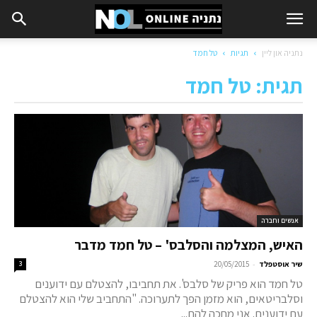
נתניה און ליין
תגיות
טל חמד
תגית: טל חמד
אנשים וחברה
האיש, המצלמה והסלבס' – טל חמד מדבר
-
שיר אוסטפלד
20/05/2015
3
טל חמד הוא פריק של סלבס'. את תחביבו, להצטלם עם ידוענים
וסלבריטאים, הוא מזמן הפך לתערוכה. "התחביב שלי הוא להצטלם
עם ידוענים. אני מחכה להם...