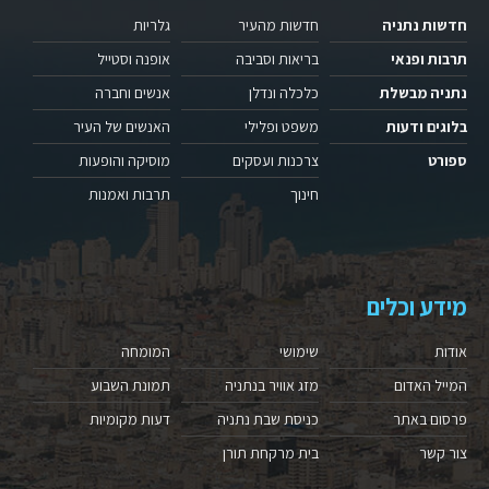
חדשות נתניה
חדשות מהעיר
גלריות
תרבות ופנאי
בריאות וסביבה
אופנה וסטייל
נתניה מבשלת
כלכלה ונדלן
אנשים וחברה
בלוגים ודעות
משפט ופלילי
האנשים של העיר
ספורט
צרכנות ועסקים
מוסיקה והופעות
חינוך
תרבות ואמנות
מידע וכלים
אודות
שימושי
המומחה
המייל האדום
מזג אוויר בנתניה
תמונת השבוע
פרסום באתר
כניסת שבת נתניה
דעות מקומיות
צור קשר
בית מרקחת תורן