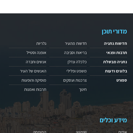
מדורי תוכן
חדשות נתניה
חדשות מהעיר
גלריות
תרבות ופנאי
בריאות וסביבה
אופנה וסטייל
נתניה מבשלת
כלכלה ונדלן
אנשים וחברה
בלוגים ודעות
משפט ופלילי
האנשים של העיר
ספורט
צרכנות ועסקים
מוסיקה והופעות
חינוך
תרבות ואמנות
מידע וכלים
אודות
שימושי
המומחה