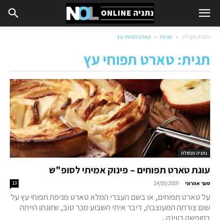
נתניה און ליין
תגיות
טארט תפוחי עץ
תגית: טארט תפוחי עץ
נתניה מבשלת
עוגת טארט תפוחים – פינוק אמיתי לסופ"ש
-
סער אהרוני
24/05/2019
13
על טארט תפוחים, או בשם העברי המלא טארט מניפת תפוחי עץ על
שום צורתה המעוצבת, דיבר איתי השבוע מכר טוב, שזוגתו הייתה
בחופשה בווינה...