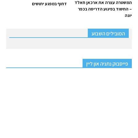
המשטרה עצרה את ארכאן חאלד
דחוף במפגע יתושים
– החשוד בפיגוע הדריסה בכפר
יונה
המובילים השבוע
פייסבוק נתניה און ליין