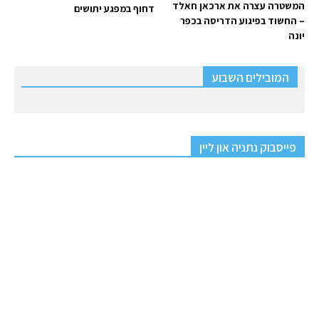
המשטרה עצרה את ארכאן חאלד
דחוף במפגע יתושים
– החשוד בפיגוע הדריסה בכפר
יונה
המובילים השבוע
פייסבוק נתניה און ליין