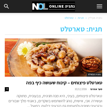
נתניה און ליין
תגיות
טארטלט
תגית: טארטלט
נתניה מבשלת
טארטלט פיצוחים – קינוח שעושה כיף בפה
-
סער אהרוני
10/12/2016
4
טארטלט פיצוחים, בעיני, היא מנה חגיגית, צבעונית, מתוקה
ועשירה. אני, אישית, נוהג להשתמש בשקדים, באגוזי מלך שבורים
ובגרעיני חמניה ולפעמים גם בגרעיני דלעת. בפועל,...