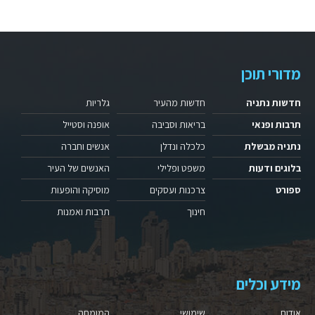
מדורי תוכן
חדשות נתניה
חדשות מהעיר
גלריות
תרבות ופנאי
בריאות וסביבה
אופנה וסטייל
נתניה מבשלת
כלכלה ונדלן
אנשים וחברה
בלוגים ודעות
משפט ופלילי
האנשים של העיר
ספורט
צרכנות ועסקים
מוסיקה והופעות
חינוך
תרבות ואמנות
מידע וכלים
אודות
שימושי
המומחה