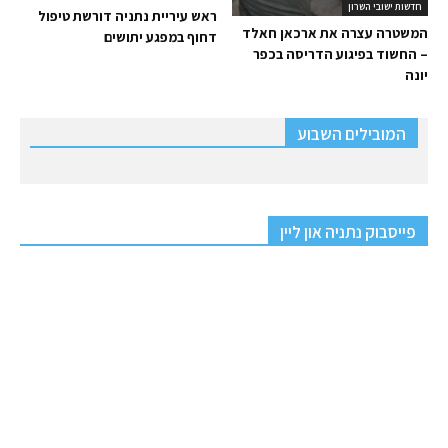
חדשות ישובי השרון
ראש עיריית נתניה דורשת טיפול
המשטרה עצרה את ארכאן חאלד
דחוף במפגע יתושים
– החשוד בפיגוע הדריסה בכפר
יונה
המובילים השבוע
פייסבוק נתניה און ליין