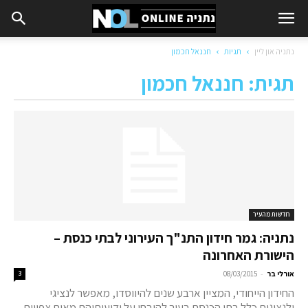
נתניה און ליין
תגיות
חננאל חכמון
תגית: חננאל חכמון
חדשות מהעיר
נתניה: גמר חידון התנ"ך העירוני לבתי כנסת –
הישורת האחרונה
-
אורלי בר
08/03/2015
3
החידון הייחודי, המציין ארבע שנים להיווסדו, מאפשר לנציגי
ולנציגות כלל בתי הכנסת בעיר להיבחן על ידיעותיהם מאות צפויים