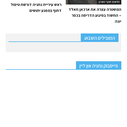
חדשות ישובי השרון
ראש עיריית נתניה דורשת טיפול
המשטרה עצרה את ארכאן חאלד
דחוף במפגע יתושים
– החשוד בפיגוע הדריסה בכפר
יונה
המובילים השבוע
פייסבוק נתניה און ליין