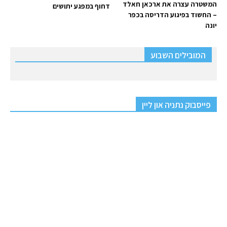
המשטרה עצרה את ארכאן חאלד
דחוף במפגע יתושים
– החשוד בפיגוע הדריסה בכפר
יונה
המובילים השבוע
פייסבוק נתניה און ליין