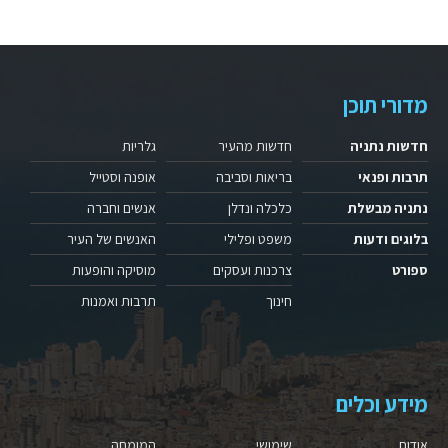
מדורי תוכן
חדשות נתניה
חדשות מהעיר
גלריות
תרבות ופנאי
בריאות וסביבה
אופנה וסטייל
נתניה מבשלת
כלכלה ונדלן
אנשים וחברה
בלוגים ודעות
משפט ופלילי
האנשים של העיר
ספורט
צרכנות ועסקים
מוסיקה והופעות
חינוך
תרבות ואמנות
מידע וכלים
אודות
שימושי
המומחה