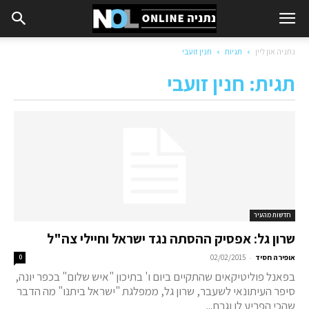
נתניה און ליין
תגיות
חנין זועבי
תגית: חנין זועבי
חדשות מהעיר
שרון גל: אפסיק ההסתה נגד ישראל וחיילי צה"ל
-
אופירה חסיד
02/02/2015
0
בפאנל פוליטיקאים שהתקיים ביום ו' בתיכון "איש שלום" בכפר יונה,
סיפר העיתונאי לשעבר, שרון גל, ממפלגת "ישראל ביתנו" מה הדבר
שהכי הפריע לו וגרם...