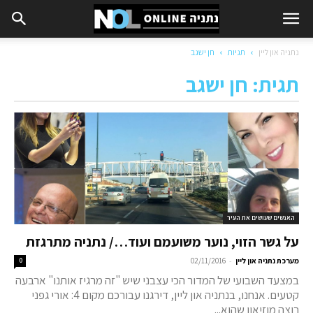
נתניה און ליין
תגיות
חן ישגב
תגית: חן ישגב
האנשים שעושים את העיר
על גשר הזוי, נוער משועמם ועוד…/ נתניה מתרגזת
-
מערכת נתניה און ליין
02/11/2016
0
במצעד השבועי של המדור הכי עצבני שיש "זה מרגיז אותנו" ארבעה
קטעים. אנחנו, בנתניה און ליין, דירגנו עבורכם מקום 4: אורי גפני
רוצה מוזיאון שהוא...