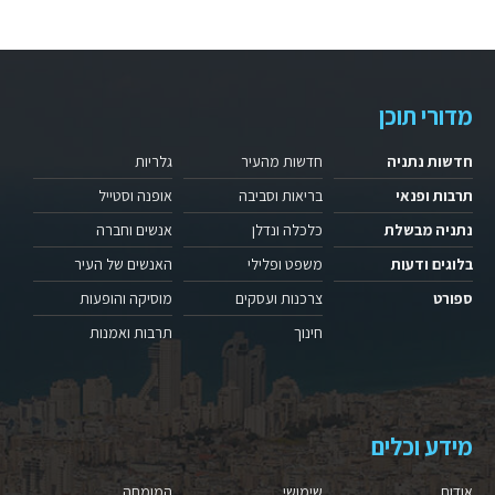
מדורי תוכן
חדשות נתניה
חדשות מהעיר
גלריות
תרבות ופנאי
בריאות וסביבה
אופנה וסטייל
נתניה מבשלת
כלכלה ונדלן
אנשים וחברה
בלוגים ודעות
משפט ופלילי
האנשים של העיר
ספורט
צרכנות ועסקים
מוסיקה והופעות
חינוך
תרבות ואמנות
מידע וכלים
אודות
שימושי
המומחה