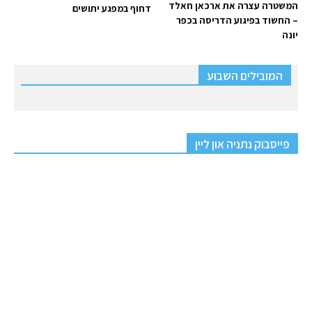
המשטרה עצרה את ארכאן חאלד
דחוף במפגע יתושים
– החשוד בפיגוע הדריסה בכפר
יונה
המובילים השבוע
פייסבוק נתניה און ליין