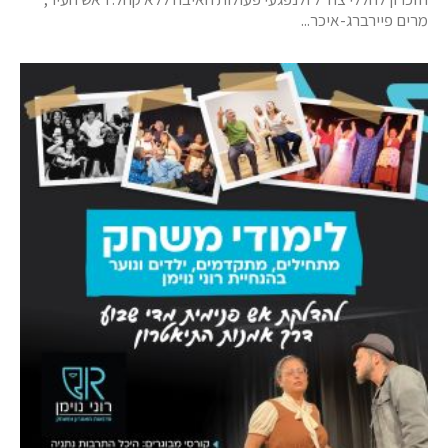
מרים פיירברג-איכר...