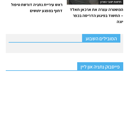
חדשות ישובי השרון
ראש עיריית נתניה דורשת טיפול
המשטרה עצרה את ארכאן חאלד
דחוף במפגע יתושים
– החשוד בפיגוע הדריסה בכפר
יונה
המובילים השבוע
פייסבוק נתניה און ליין