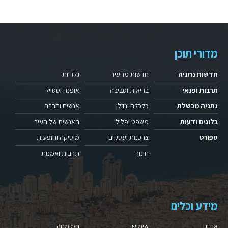
מדורי תוכן
חדשות נתניה
חדשות מהעיר
גלריות
תרבות ופנאי
בריאות וסביבה
אופנה וסטייל
נתניה מבשלת
כלכלה ונדלן
אנשים וחברה
בלוגים ודעות
משפט ופלילי
האנשים של העיר
ספורט
צרכנות ועסקים
מוסיקה והופעות
חינוך
תרבות ואמנות
מידע וכלים
אודות
שימושי
המומחה