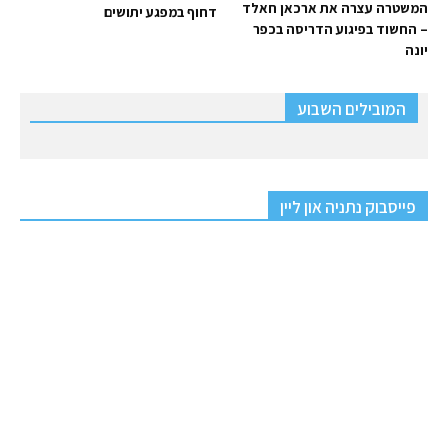
המשטרה עצרה את ארכאן חאלד
דחוף במפגע יתושים
– החשוד בפיגוע הדריסה בכפר
יונה
המובילים השבוע
פייסבוק נתניה און ליין