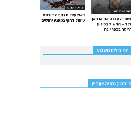
בריאות וסביבה
שות ישובי השרון
ראש עיריית נתניה דורשת
שטרה עצרה את ארכאן
טיפול דחוף במפגע יתושים
ד – החשוד בפיגוע
יסה בכפר יונה
המובילים השבוע
ייסבוק נתניה און ליין