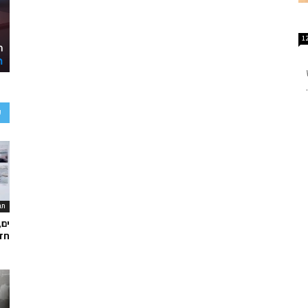
1
ע
תר
ים,
חד