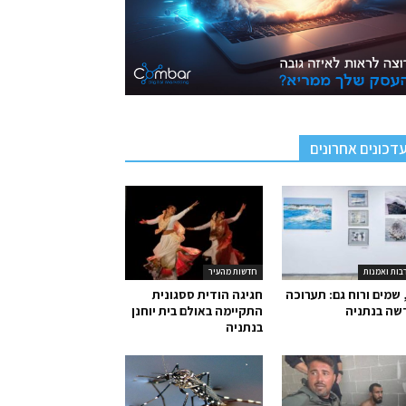
דכונים אחרונים
בות ואמנות
חדשות מהעיר
 שמים ורוח גם: תערוכה
חגיגה הודית ססגונית
שה בנתניה
התקיימה באולם בית יוחנן
בנתניה