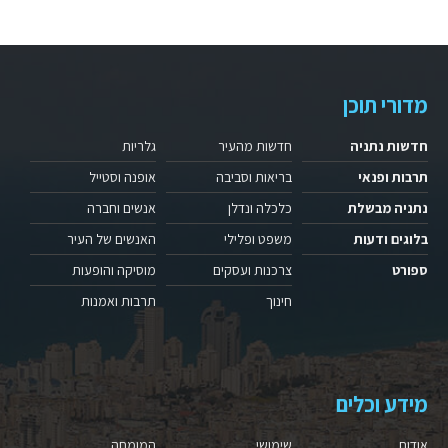
מדורי תוכן
חדשות נתניה
חדשות מהעיר
גלריות
תרבות ופנאי
בריאות וסביבה
אופנה וסטייל
נתניה מבשלת
כלכלה ונדלן
אנשים וחברה
בלוגים ודעות
משפט ופלילי
האנשים של העיר
ספורט
צרכנות ועסקים
מוסיקה והופעות
חינוך
תרבות ואמנות
מידע וכלים
אודות
שימושי
המומחה