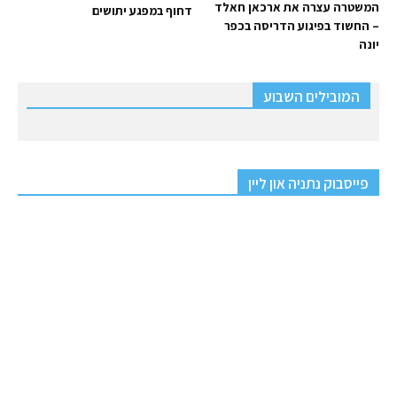
המשטרה עצרה את ארכאן חאלד
דחוף במפגע יתושים
– החשוד בפיגוע הדריסה בכפר
יונה
המובילים השבוע
פייסבוק נתניה און ליין