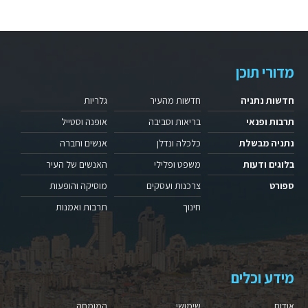
מדורי תוכן
חדשות נתניה
חדשות מהעיר
גלריות
תרבות ופנאי
בריאות וסביבה
אופנה וסטייל
נתניה מבשלת
כלכלה ונדלן
אנשים וחברה
בלוגים ודעות
משפט ופלילי
האנשים של העיר
ספורט
צרכנות ועסקים
מוסיקה והופעות
חינוך
תרבות ואמנות
מידע וכלים
אודות
שימושי
המומחה