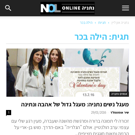
נתניה און ליין
תגיות
הילה בכר
תגית: הילה בכר
אנשים וחברה
מעגל נשים נתניה: מעגל גדול של אהבה ונתינה
-
שיר אוסטפלד
29/01/2016
1
זכורה לי תמונה ברורה ומרגשת מהשנה שעברה, מעין רגע שלי עם
עצמי: ערב הולנטיין. אולם "הגלריה" באם-הדרך. מוש בן-ארי על
הבמה ומאות חוגגים מציפים...