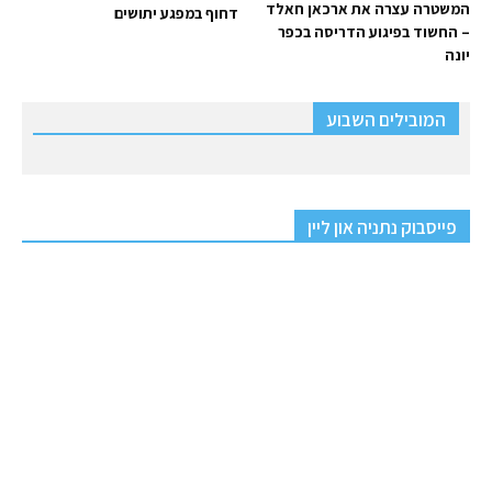
המשטרה עצרה את ארכאן חאלד
דחוף במפגע יתושים
– החשוד בפיגוע הדריסה בכפר
יונה
המובילים השבוע
פייסבוק נתניה און ליין