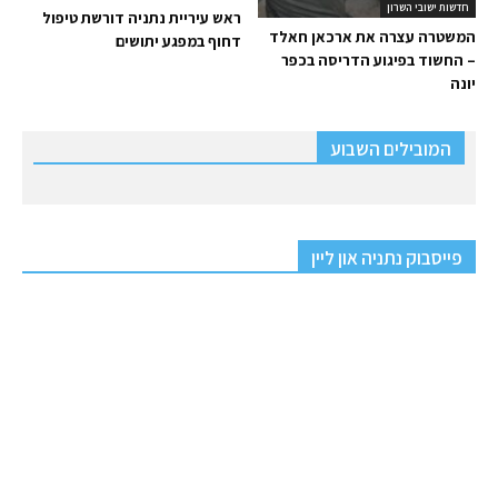
חדשות ישובי השרון
ראש עיריית נתניה דורשת טיפול
המשטרה עצרה את ארכאן חאלד
דחוף במפגע יתושים
– החשוד בפיגוע הדריסה בכפר
יונה
המובילים השבוע
פייסבוק נתניה און ליין