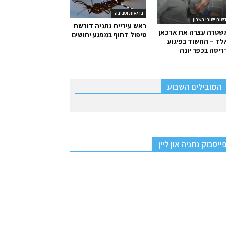
בריאות וסביבה
שות ישובי השרון
ראש עיריית נתניה דורשת
שטרה עצרה את ארכאן
טיפול דחוף במפגע יתושים
ד – החשוד בפיגוע
יסה בכפר יונה
המובילים השבוע
ייסבוק נתניה און ליין