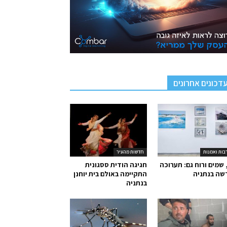
דכונים אחרונים
בות ואמנות
חדשות מהעיר
 שמים ורוח גם: תערוכה
חגיגה הודית ססגונית
שה בנתניה
התקיימה באולם בית יוחנן
בנתניה