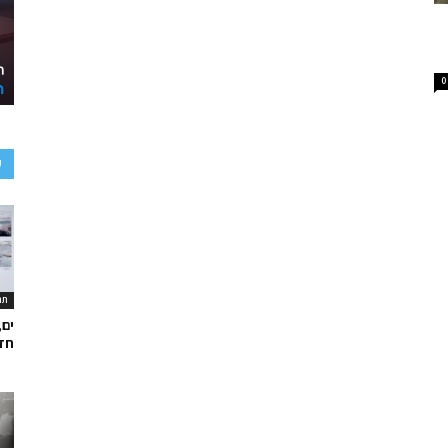
0
ע
תר
ים,
חד