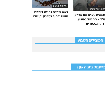
בריאות וסביבה
שות ישובי השרון
ראש עיריית נתניה דורשת
שטרה עצרה את ארכאן
טיפול דחוף במפגע יתושים
ד – החשוד בפיגוע
יסה בכפר יונה
המובילים השבוע
ייסבוק נתניה און ליין