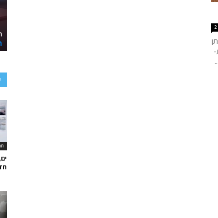
2
תן
-
.
ע
תר
ים,
חד