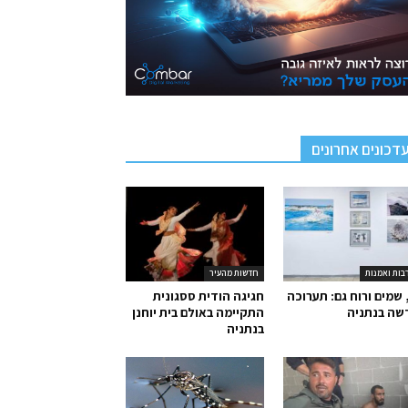
דכונים אחרונים
בות ואמנות
חדשות מהעיר
 שמים ורוח גם: תערוכה
חגיגה הודית ססגונית
שה בנתניה
התקיימה באולם בית יוחנן
בנתניה