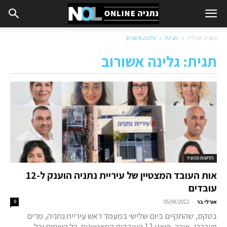
נתניה און ליין
תגיות
גלינה אשורוב
תגית: גלינה אשורוב
חדשות מהעיר
אות העובד המצטיין של עיריית נתניה הוענק ל-12
עובדים
-
אורלי בר
05/04/2022
0
בטקס, שהתקיים ביום שלישי במעמד ראש עיריית נתניה, מרים
פיירברג-איכר, הוצגו 12 העובדים המצטיינים. כל השמות וכל