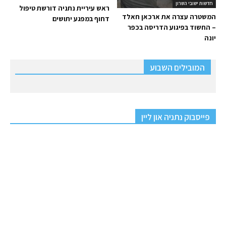
חדשות ישובי השרון
ראש עיריית נתניה דורשת טיפול
המשטרה עצרה את ארכאן חאלד
דחוף במפגע יתושים
– החשוד בפיגוע הדריסה בכפר
יונה
המובילים השבוע
פייסבוק נתניה און ליין