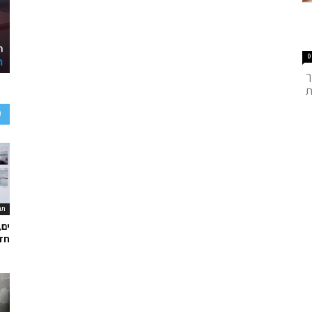
0
ך
ת
ע
תר
ים,
חד