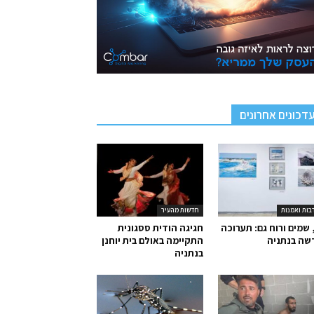
דכונים אחרונים
בות ואמנות
חדשות מהעיר
 שמים ורוח גם: תערוכה
חגיגה הודית ססגונית
שה בנתניה
התקיימה באולם בית יוחנן
בנתניה