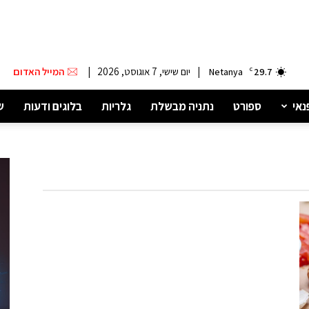
|
יום שישי, 7 אוגוסט, 2026
|
המייל האדום
Netanya
C
29.7
נאי
ספורט
נתניה מבשלת
גלריות
בלוגים ודעות
ש