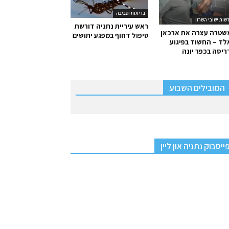
בריאות וסביבה
שות ישובי השרון
ראש עיריית נתניה דורשת
שטרה עצרה את ארכאן
טיפול דחוף במפגע יתושים
ד – החשוד בפיגוע
יסה בכפר יונה
המובילים השבוע
ייסבוק נתניה און ליין