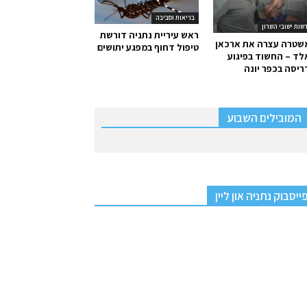
בריאות וסביבה
שות ישובי השרון
ראש עיריית נתניה דורשת
שטרה עצרה את ארכאן
טיפול דחוף במפגע יתושים
ד – החשוד בפיגוע
יסה בכפר יונה
המובילים השבוע
ייסבוק נתניה און ליין