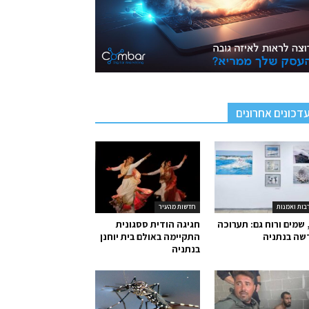
דכונים אחרונים
בות ואמנות
חדשות מהעיר
 שמים ורוח גם: תערוכה
חגיגה הודית ססגונית
שה בנתניה
התקיימה באולם בית יוחנן
בנתניה