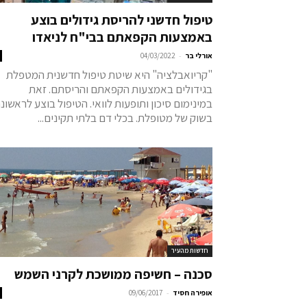
טיפול חדשני להריסת גידולים בוצע
באמצעות הקפאתם בבי"ח לניאדו
-
אורלי בר
04/03/2022
"קריואבלציה" היא שיטת טיפול חדשנית המטפלת
בגידולים באמצעות הקפאתם והריסתם. זאת
במינימום סיכון ותופעות לוואי. הטיפול בוצע לראשונ
בשוק של מטופלת. בכלי דם בלתי תקינים...
חדשות מהעיר
סכנה – חשיפה ממושכת לקרני השמש
-
אופירה חסיד
09/06/2017