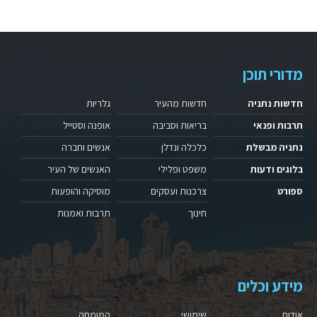
מדורי תוכן
חדשות נתניה
חדשות מהעיר
גלריות
תרבות ופנאי
בריאות וסביבה
אופנה וסטייל
נתניה מבשלת
כלכלה ונדלן
אנשים וחברה
בלוגים ודעות
משפט ופלילי
האנשים של העיר
ספורט
צרכנות ועסקים
מוסיקה והופעות
חינוך
תרבות ואמנות
מידע וכלים
אודות
שימושי
המומחה