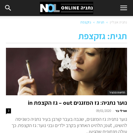
נתניה און ליין
תגיות
גזקצפת
תגית: גזקצפת
חדשות מהעיר
נוער נתניה: גז המזגנים out – גז הקצפת in
-
אורלי בר
09/01/2020
3
נוער נתניה: גז המזגנים, שגבה בעבר קורבן בעיר נתניה כשניסה
להשיגו, out; הלהיט האחרון בקרב ילדים ובני נוער: גז הקצפת. כך
עולה מנתונים שהגיעו...