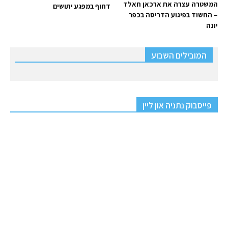
המשטרה עצרה את ארכאן חאלד
דחוף במפגע יתושים
– החשוד בפיגוע הדריסה בכפר
יונה
המובילים השבוע
פייסבוק נתניה און ליין