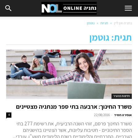
נתניה און ליין
תגיות
גוטמן
תגית: גוטמן
חדשות מהעיר
משרד החינוך: ארבעה בתי ספר מנתניה מצטיינים
-
אופירה חסיד
22/08/2016
0
משרד החינוך פרסם, זוהי השנה הרביעית, את רשימת 277 בתי
הספר התיכוניים - חטיבות עליונות, אשר הצטיינו בהישגיהם
הערכיים, החברתיים והלימודיים בשנת הלימודים תשע"ו. עובדי...