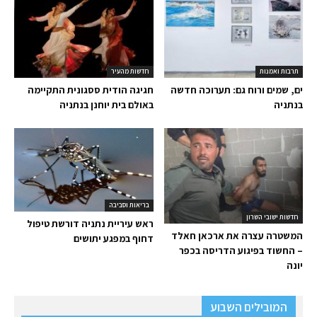
תרבות ואמנות
חדשות מהעיר
ים, שמים ורוח גם: תערוכה חדשה
חגיגה הודית ססגונית התקיימה
בנתניה
באולם בית יוחנן בנתניה
בריאות וסביבה
חדשות ישובי השרון
ראש עיריית נתניה דורשת טיפול
המשטרה עצרה את ארכאן חאלד
דחוף במפגע יתושים
– החשוד בפיגוע הדריסה בכפר
יונה
המובילים השבוע