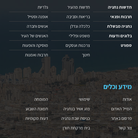
חדשות נתניה
חדשות מהעיר
גלריות
תרבות ופנאי
בריאות וסביבה
אופנה וסטייל
נתניה מבשלת
כלכלה ונדלן
אנשים וחברה
בלוגים ודעות
משפט ופלילי
האנשים של העיר
ספורט
צרכנות ועסקים
מוסיקה והופעות
חינוך
תרבות ואמנות
מידע וכלים
אודות
שימושי
המומחה
המייל האדום
מזג אוויר בנתניה
תמונת השבוע
פרסום באתר
כניסת שבת נתניה
דעות מקומיות
צור קשר
בית מרקחת תורן